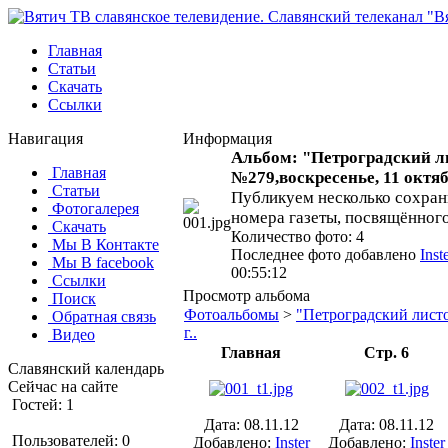
Главная
Статьи
Скачать
Ссылки
Навигация
Информация
Альбом: "Петроградский л
Главная
№279,воскресенье, 11 октябр
Статьи
Публикуем несколько сохран
Фотогалерея
номера газеты, посвящённог
Скачать
Количество фото: 4
Мы В Контакте
Последнее фото добавлено
Inst
Мы В facebook
00:55:12
Ссылки
Просмотр альбома
Поиск
Фотоальбомы
>
"Петроградский листо
Обратная связь
г..
Видео
Главная
Стр. 6
Славянский календарь
Сейчас на сайте
Гостей: 1
Дата: 08.11.12
Дата: 08.11.12
Пользователей: 0
Добавлено:
Inster
Добавлено:
Inster