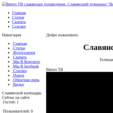
Главная
Статьи
Скачать
Ссылки
Навигация
Добро пожаловать
Главная
Славянс
Статьи
Фотогалерея
Скачать
Телекан
Мы В Контакте
Мы В facebook
Вятич ТВ
Ссылки
Поиск
Обратная связь
Видео
Славянский календарь
Сейчас на сайте
Гостей: 1
Пользователей: 0